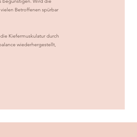
s begünstigen. Wird die
 vielen Betroffenen spürbar
die Kiefermuskulatur durch
rbalance wiederhergestellt,